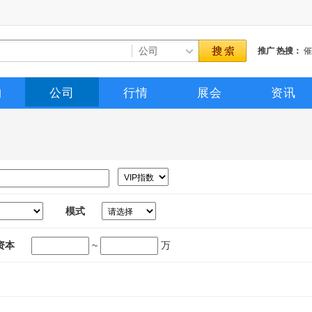
推广
热搜：
催
购
公司
行情
展会
资讯
模式
资本
~
万