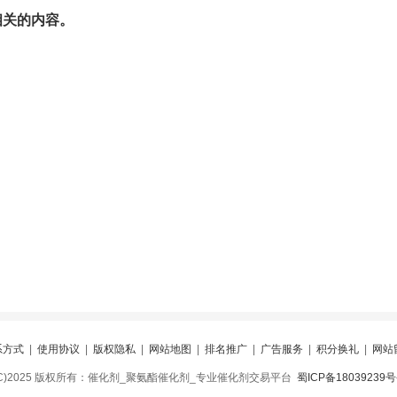
 相关的内容。
系方式
|
使用协议
|
版权隐私
|
网站地图
|
排名推广
|
广告服务
|
积分换礼
|
网站
(C)2025 版权所有：催化剂_聚氨酯催化剂_专业催化剂交易平台
蜀ICP备18039239号