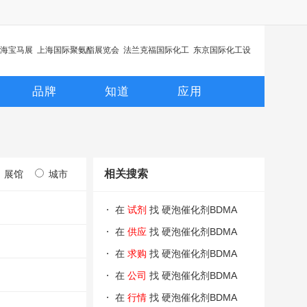
海宝马展
上海国际聚氨酯展览会
法兰克福国际化工
东京国际化工设
品牌
知道
应用
相关搜索
展馆
城市
在
试剂
找 硬泡催化剂BDMA
在
供应
找 硬泡催化剂BDMA
在
求购
找 硬泡催化剂BDMA
在
公司
找 硬泡催化剂BDMA
在
行情
找 硬泡催化剂BDMA