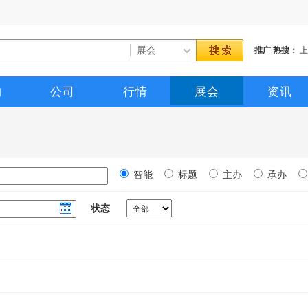
推广
热搜：
上
备展
购
公司
行情
展会
资讯
智能
标题
主办
承办
状态