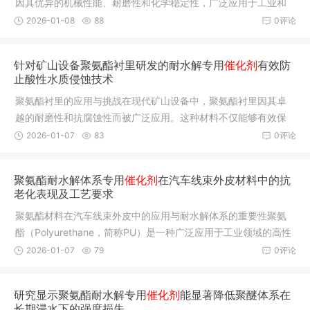
因其优异的机械性能、耐磨性和化学稳定性，广泛应用于工业和
民用领域
2026-01-08
88
0评论
针对矿山设备聚氨酯衬里研发的耐水解专用
催化剂
有效防
止酸性水质侵蚀技术
聚氨酯衬里的应用与挑战在现代矿山设备中，聚氨酯衬里因其卓
越的耐磨性和抗腐蚀性而被广泛应用。这种材料不仅能够有效保
护设备免
2026-01-07
83
0评论
聚氨酯耐水解体系专用
催化剂
在汽车线束外皮材料中的抗
老化表现及工艺要求
聚氨酯材料在汽车线束外皮中的应用与耐水解体系的重要性聚氨
酯（Polyurethane，简称PU）是一种广泛应用于工业领域的高性
能聚合物
2026-01-07
79
0评论
研究显示聚氨酯耐水解专用
催化剂
能显著降低聚醚体系在
长期浸水下的强度损失