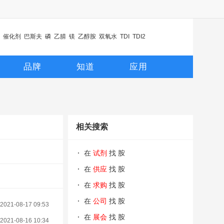
催化剂
巴斯夫
磷
乙腈
镁
乙醇胺
双氧水
TDI
TDI2
品牌
知道
应用
相关搜索
在
试剂
找 胺
在
供应
找 胺
在
求购
找 胺
在
公司
找 胺
2021-08-17 09:53
在
展会
找 胺
2021-08-16 10:34