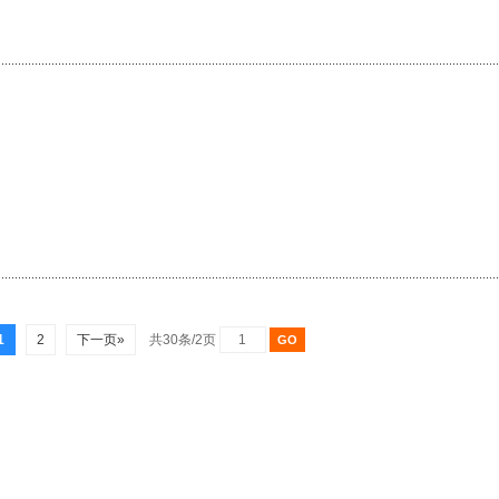
1
2
下一页»
共30条/2页