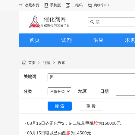
收藏本页
手机版
二维码
购物车
(
0
)
首页
试剂
供应
求
图库
首页
>
行情
>
搜索
关键词
分类
地区
日期
08月16日齐正化学2，6-二氟苯甲酰
胺
为150000元
08月15日聊城己内酰
胺
为14500元