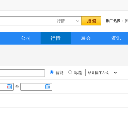
推广
热搜：
胺
购
公司
行情
展会
资讯
智能
标题
至