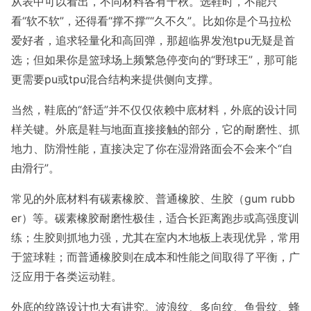
从表中可以看出，不同材料各有千秋。选鞋时，不能只
看“软不软”，还得看“撑不撑”“久不久”。比如你是个马拉松
爱好者，追求轻量化和高回弹，那超临界发泡tpu无疑是首
选；但如果你是篮球场上频繁急停变向的“野球王”，那可能
更需要pu或tpu混合结构来提供侧向支撑。
当然，鞋底的“舒适”并不仅仅依赖中底材料，外底的设计同
样关键。外底是鞋与地面直接接触的部分，它的耐磨性、抓
地力、防滑性能，直接决定了你在湿滑路面会不会来个“自
由滑行”。
常见的外底材料有碳素橡胶、普通橡胶、生胶（gum rubb
er）等。碳素橡胶耐磨性极佳，适合长距离跑步或高强度训
练；生胶则抓地力强，尤其在室内木地板上表现优异，常用
于篮球鞋；而普通橡胶则在成本和性能之间取得了平衡，广
泛应用于各类运动鞋。
外底的纹路设计也大有讲究。波浪纹、多向纹、鱼骨纹、蜂