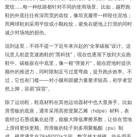
窝纹……每一种纹路都针对不同的使用场景。比如，越野跑
鞋的外底往往有深而宽的齿纹，像坦克履带一样咬住泥地；
而网球鞋则采用平纹或小颗粒纹，避免在硬地上打滑的同时
减少对场地的损伤。
说到这里，不得不提一下近年来兴起的“全掌碳板”设计。这
玩意儿初是竞速跑鞋的“黑科技”，现在也逐渐下放到大众跑
鞋中。碳板嵌在中底里，像一根“弹簧片”，能在蹬地时提供
额外的推进力，同时限制足弓过度弯曲，提升跑步效率。不
过，它也有门槛——对小腿和跟腱力量要求较高，初学者贸
然上脚，容易“踩雷”。
除了运动鞋，鞋底材料在其他运动器材中也大显身手。比如
滑雪板的底座，通常采用高密度聚乙烯（hdpe）材料，表
面经过石墨或氟化处理，能极大降低摩擦系数，让你在雪地
上滑得更快更顺。而滑板的轮子则多用聚氨酯（pu）制
成，硬度通常在78a到101a之间，数字越大越硬。街头滑手