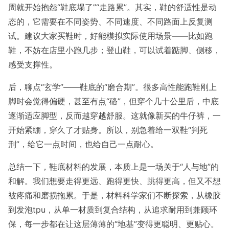
周就开始抱怨“鞋底塌了”“走路累”。其实，鞋的舒适性是动
态的，它需要在不同姿势、不同速度、不同路面上反复测
试。建议大家买鞋时，好能模拟实际使用场景——比如跑
鞋，不妨在店里小跑几步；登山鞋，可以试着踮脚、侧移，
感受支撑性。
后，聊点“玄学”——鞋底的“磨合期”。很多高性能跑鞋刚上
脚时会觉得偏硬，甚至有点“硌”，但穿个几十公里后，中底
逐渐适应脚型，反而越穿越舒服。这就像新买的牛仔裤，一
开始紧绷，穿久了才贴身。所以，别急着给一双鞋“判死
刑”，给它一点时间，也给自己一点耐心。
总结一下，鞋底材料的发展，本质上是一场关于“人与地”的
和解。我们想要走得更远、跑得更快、跳得更高，但又不想
被疼痛和磨损拖累。于是，材料科学家们不断探索，从橡胶
到发泡tpu，从单一材质到复合结构，从追求耐用到兼顾环
保，每一步都在让这层薄薄的“地基”变得更聪明、更贴心。