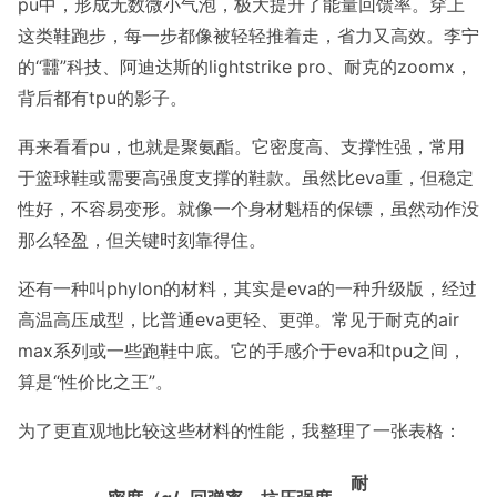
pu中，形成无数微小气泡，极大提升了能量回馈率。穿上
这类鞋跑步，每一步都像被轻轻推着走，省力又高效。李宁
的“䨻”科技、阿迪达斯的lightstrike pro、耐克的zoomx，
背后都有tpu的影子。
再来看看pu，也就是聚氨酯。它密度高、支撑性强，常用
于篮球鞋或需要高强度支撑的鞋款。虽然比eva重，但稳定
性好，不容易变形。就像一个身材魁梧的保镖，虽然动作没
那么轻盈，但关键时刻靠得住。
还有一种叫phylon的材料，其实是eva的一种升级版，经过
高温高压成型，比普通eva更轻、更弹。常见于耐克的air
max系列或一些跑鞋中底。它的手感介于eva和tpu之间，
算是“性价比之王”。
为了更直观地比较这些材料的性能，我整理了一张表格：
耐