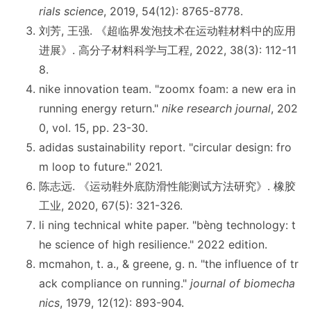
rials science
, 2019, 54(12): 8765-8778.
刘芳, 王强. 《超临界发泡技术在运动鞋材料中的应用
进展》. 高分子材料科学与工程, 2022, 38(3): 112-11
8.
nike innovation team. "zoomx foam: a new era in
running energy return."
nike research journal
, 202
0, vol. 15, pp. 23-30.
adidas sustainability report. "circular design: fro
m loop to future." 2021.
陈志远. 《运动鞋外底防滑性能测试方法研究》. 橡胶
工业, 2020, 67(5): 321-326.
li ning technical white paper. "bèng technology: t
he science of high resilience." 2022 edition.
mcmahon, t. a., & greene, g. n. "the influence of tr
ack compliance on running."
journal of biomecha
nics
, 1979, 12(12): 893-904.