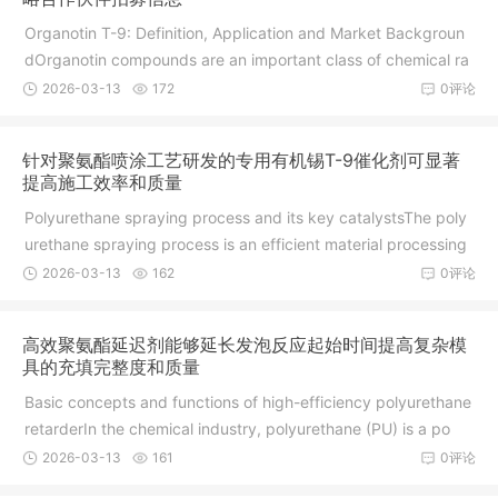
Organotin T-9: Definition, Application and Market Backgroun
dOrganotin compounds are an important class of chemical ra
w m
2026-03-13
172
0评论
针对聚氨酯喷涂工艺研发的专用有机锡T-9催化剂可显著
提高施工效率和质量
Polyurethane spraying process and its key catalystsThe poly
urethane spraying process is an efficient material processing
2026-03-13
162
0评论
高效聚氨酯延迟剂能够延长发泡反应起始时间提高复杂模
具的充填完整度和质量
Basic concepts and functions of high-efficiency polyurethane
retarderIn the chemical industry, polyurethane (PU) is a po
2026-03-13
161
0评论