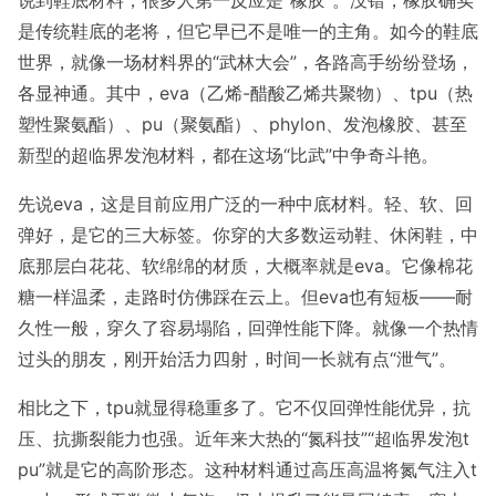
说到鞋底材料，很多人第一反应是“橡胶”。没错，橡胶确实
是传统鞋底的老将，但它早已不是唯一的主角。如今的鞋底
世界，就像一场材料界的“武林大会”，各路高手纷纷登场，
各显神通。其中，eva（乙烯-醋酸乙烯共聚物）、tpu（热
塑性聚氨酯）、pu（聚氨酯）、phylon、发泡橡胶、甚至
新型的超临界发泡材料，都在这场“比武”中争奇斗艳。
先说eva，这是目前应用广泛的一种中底材料。轻、软、回
弹好，是它的三大标签。你穿的大多数运动鞋、休闲鞋，中
底那层白花花、软绵绵的材质，大概率就是eva。它像棉花
糖一样温柔，走路时仿佛踩在云上。但eva也有短板——耐
久性一般，穿久了容易塌陷，回弹性能下降。就像一个热情
过头的朋友，刚开始活力四射，时间一长就有点“泄气”。
相比之下，tpu就显得稳重多了。它不仅回弹性能优异，抗
压、抗撕裂能力也强。近年来大热的“氮科技”“超临界发泡t
pu”就是它的高阶形态。这种材料通过高压高温将氮气注入t