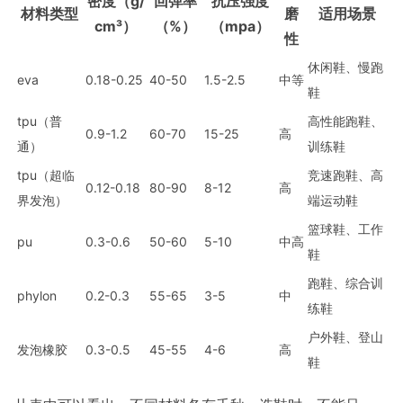
密度（g/
回弹率
抗压强度
材料类型
磨
适用场景
cm³）
（%）
（mpa）
性
休闲鞋、慢跑
eva
0.18-0.25
40-50
1.5-2.5
中等
鞋
tpu（普
高性能跑鞋、
0.9-1.2
60-70
15-25
高
通）
训练鞋
tpu（超临
竞速跑鞋、高
0.12-0.18
80-90
8-12
高
界发泡）
端运动鞋
篮球鞋、工作
pu
0.3-0.6
50-60
5-10
中高
鞋
跑鞋、综合训
phylon
0.2-0.3
55-65
3-5
中
练鞋
户外鞋、登山
发泡橡胶
0.3-0.5
45-55
4-6
高
鞋