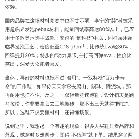
依赖。
国内品牌在这场材料竞赛中也不甘示弱。李宁的“䨻”科技采
用超临界发泡pebax材料，能量回馈率高达80%以上，已应
用于多款奥运选手战靴；安踏的“氮科技”中底，同样采用超
临界发泡工艺，密度低至0.18 g/cm³，比传统eva轻30%，
回弹提升20%；特步的“动力巢”则主打高回弹eva，性价比
突出，深受大众跑者喜爱。
当然，再好的材料也抵不过“滥用”。一双标榜“百万步寿
命”的工作鞋，如果你天天拿它去爬山、踢球、踩泥坑，那
再耐用也扛不住。反之，一双轻量竞速跑鞋，设计初衷是跑
马拉松，你非要拿它去工地搬砖，那不出三天就得“阵亡”。
所以，选鞋不仅要懂材料，还得懂场景。
说到这里，我想起一个有趣的现象：很多人买鞋只看品牌和
外观，试穿时多走两步，觉得“不硌脚”就下单。结果穿了两