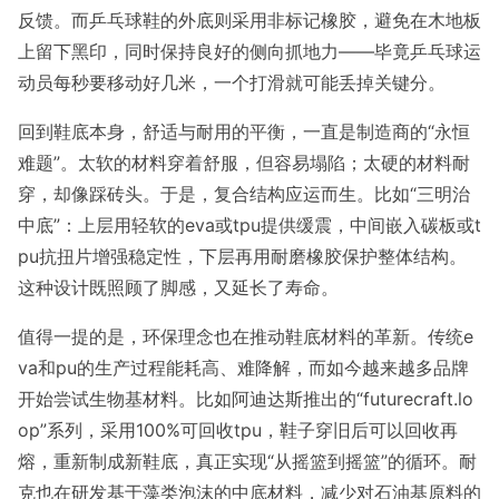
反馈。而乒乓球鞋的外底则采用非标记橡胶，避免在木地板
上留下黑印，同时保持良好的侧向抓地力——毕竟乒乓球运
动员每秒要移动好几米，一个打滑就可能丢掉关键分。
回到鞋底本身，舒适与耐用的平衡，一直是制造商的“永恒
难题”。太软的材料穿着舒服，但容易塌陷；太硬的材料耐
穿，却像踩砖头。于是，复合结构应运而生。比如“三明治
中底”：上层用轻软的eva或tpu提供缓震，中间嵌入碳板或t
pu抗扭片增强稳定性，下层再用耐磨橡胶保护整体结构。
这种设计既照顾了脚感，又延长了寿命。
值得一提的是，环保理念也在推动鞋底材料的革新。传统e
va和pu的生产过程能耗高、难降解，而如今越来越多品牌
开始尝试生物基材料。比如阿迪达斯推出的“futurecraft.lo
op”系列，采用100%可回收tpu，鞋子穿旧后可以回收再
熔，重新制成新鞋底，真正实现“从摇篮到摇篮”的循环。耐
克也在研发基于藻类泡沫的中底材料，减少对石油基原料的