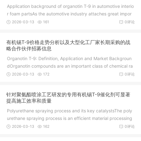
Application background of organotin T-9 in automotive interio
r foam partsAs the automotive industry attaches great impor
2026-03-13
161
0评论
有机锡T-9价格走势分析以及大型化工厂家长期采购的战
略合作伙伴招募信息
Organotin T-9: Definition, Application and Market Backgroun
dOrganotin compounds are an important class of chemical ra
w m
2026-03-13
172
0评论
针对聚氨酯喷涂工艺研发的专用有机锡T-9催化剂可显著
提高施工效率和质量
Polyurethane spraying process and its key catalystsThe poly
urethane spraying process is an efficient material processing
2026-03-13
162
0评论